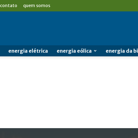
contato
quem somos
energia elétrica
energia eólica
energia da 