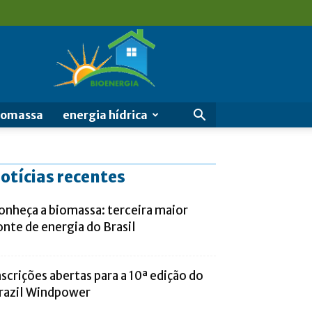
Bioenergia
–
o
futuro
é
agora
biomassa
energia hídrica
otícias recentes
onheça a biomassa: terceira maior
onte de energia do Brasil
nscrições abertas para a 10ª edição do
razil Windpower