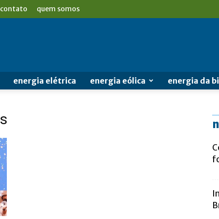
contato
quem somos
energia elétrica
energia eólica
energia da 
os
n
C
f
I
B