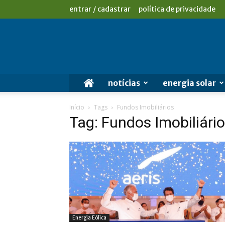
entrar / cadastrar
política de privacidade
notícias
energia solar
Início
Tags
Fundos Imobiliários
Tag: Fundos Imobiliári
Energia Eólica